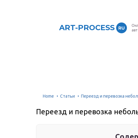
ART-PROCESS
Онл
RU
ав
Home
Статьи
Переезд и перевозка неболь
Переезд и перевозка небольш
Содер