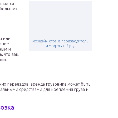
вляется
ебольших
а
а или
«хендай»: страна производитель
вание
и модельный ряд
ным и
, что ваш
ещи.
их переездов, аренда грузовика может быть
альными средствами для крепления груза и
возка