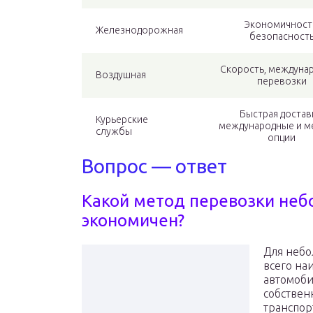
Экономичност
Железнодорожная
безопасност
Скорость, междуна
Воздушная
перевозки
Быстрая достав
Курьерские
международные и м
службы
опции
Вопрос — ответ
Какой метод перевозки неб
экономичен?
Для небо
всего на
автомоби
собствен
транспор