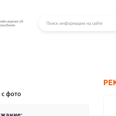
айн-журнал об
томобилях
РЕ
 с фото
жание: