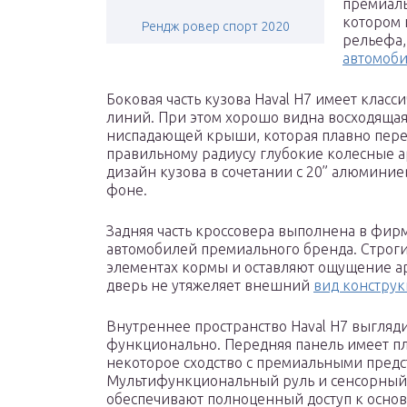
премиаль
котором 
Рендж ровер спорт 2020
рельефа,
автомоб
Боковая часть кузова Haval H7 имеет кла
линий. При этом хорошо видна восходящая
ниспадающей крыши, которая плавно пер
правильному радиусу глубокие колесные 
дизайн кузова в сочетании с 20” алюмини
фоне.
Задняя часть кроссовера выполнена в фир
автомобилей премиального бренда. Строги
элементах кормы и оставляют ощущение ар
дверь не утяжеляет внешний
вид конструк
Внутреннее пространство Haval H7 выгляд
функционально. Передняя панель имеет пл
некоторое сходство с премиальными предс
Мультифункциональный руль и сенсорный
обеспечивают полноценный доступ к осно