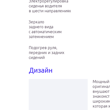
Электрорегулировка
сиденья водителя
в шести направлениях
Зеркало
заднего вида
с автоматическим
затемнением
Подогрев руля,
передних и задних
сидений
Дизайн
Мощный п
оригинал
внушают 
знакомст
широким 
которая 