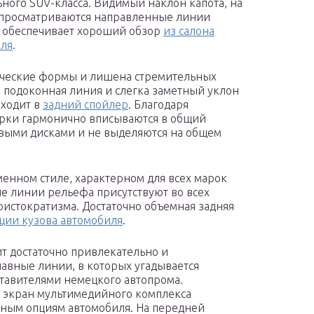
ного SUV-класса. Видимый наклон капота, на
просматриваются направленные линии
 обеспечивает хороший обзор
из салона
иля
.
ссические формы и лишена стремительных
 подоконная линия и слегка заметный уклон
еходит в
задний спойлер
. Благодаря
арки гармонично вписываются в общий
евыми дисками и не выделяются на общем
менном стиле, характерном для всех марок
е линии рельефа присутствуют во всех
истократизма. Достаточно объемная задняя
ции кузова автомобиля
.
ит достаточно привлекательно и
авные линии, в которых угадывается
тавителями немецкого автопрома.
 экран мультимедийного комплекса
вным опциям автомобиля. На передней