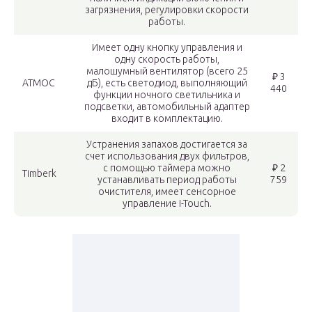
загрязнения, регулировки скорости
работы.
Имеет одну кнопку управления и
одну скорость работы,
малошумный вентилятор (всего 25
₽ 3
АТМОС
дБ), есть светодиод, выполняющий
440
функции ночного светильника и
подсветки, автомобильный адаптер
входит в комплектацию.
Устранения запахов достигается за
счет использования двух фильтров,
с помощью таймера можно
₽ 2
Timberk
устанавливать период работы
759
очистителя, имеет сенсорное
управление I-Touch.