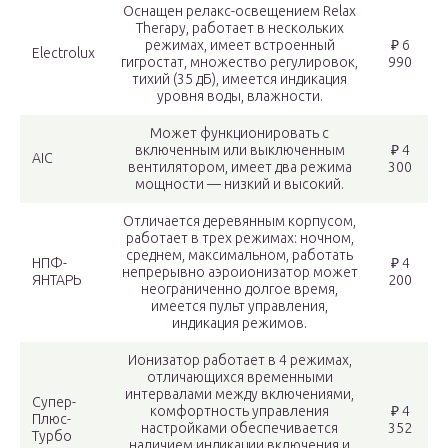
Оснащен релакс-освещением Relax
Therapy, работает в нескольких
режимах, имеет встроенный
₽ 6
Electrolux
гигростат, множество регулировок,
990
тихий (35 дБ), имеется индикация
уровня воды, влажности.
Может функционировать с
включенным или выключенным
₽ 4
AIC
вентилятором, имеет два режима
300
мощности — низкий и высокий.
Отличается деревянным корпусом,
работает в трех режимах: ночном,
среднем, максимальном, работать
НПФ-
₽ 4
непрерывно аэроионизатор может
ЯНТАРЬ
200
неограниченно долгое время,
имеется пульт управления,
индикация режимов.
Ионизатор работает в 4 режимах,
отличающихся временными
интервалами между включениями,
Супер-
комфортность управления
₽ 4
Плюс-
настройками обеспечивается
352
Турбо
наличием индикации включения и