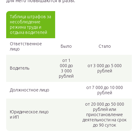
для него повышаются в разы.
Таблица штрафов за
несоблюдение
режима труда и
отдыха водителей
Ответственное
Было
Стало
лицо
от 1
000 до
от 3 000 до 5 000
Водитель
3 000
рублей
рублей
от 7 000 до 10 000
Должностное лицо
рублей
от 20 000 до 50 000
рублей или
Юридическое лицо
приостановление
и ИП
деятельности на срок
до 90 суток