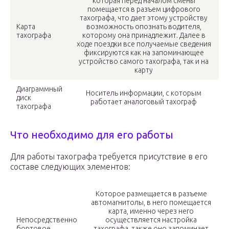
которая перед началом смены
помещается в разъем цифрового
тахографа, что дает этому устройству
Карта
возможность опознать водителя,
тахографа
которому она принадлежит. Далее в
ходе поездки все получаемые сведения
фиксируются как на запоминающее
устройство самого тахографа, так и на
карту
Диаграммный
Носитель информации, с которым
диск
работает аналоговый тахограф
тахографа
Что необходимо для его работы
Для работы тахографа требуется присутствие в его
составе следующих элементов:
Которое размещается в разъеме
автомагнитолы, в него помещается
карта, именно через него
Непосредственно
осуществляется настройка
бортовое
тахографа, также оно запоминает