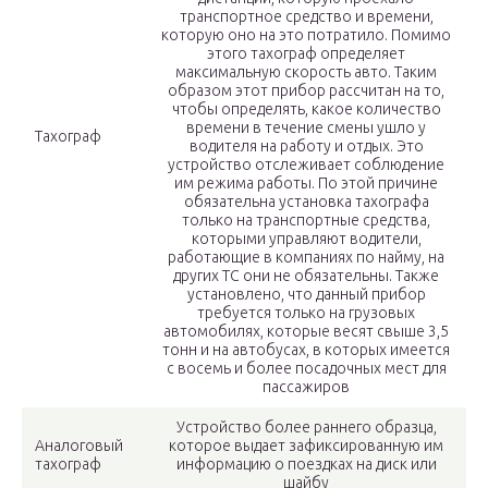
транспортное средство и времени,
которую оно на это потратило. Помимо
этого тахограф определяет
максимальную скорость авто. Таким
образом этот прибор рассчитан на то,
чтобы определять, какое количество
времени в течение смены ушло у
Тахограф
водителя на работу и отдых. Это
устройство отслеживает соблюдение
им режима работы. По этой причине
обязательна установка тахографа
только на транспортные средства,
которыми управляют водители,
работающие в компаниях по найму, на
других ТС они не обязательны. Также
установлено, что данный прибор
требуется только на грузовых
автомобилях, которые весят свыше 3,5
тонн и на автобусах, в которых имеется
с восемь и более посадочных мест для
пассажиров
Устройство более раннего образца,
Аналоговый
которое выдает зафиксированную им
тахограф
информацию о поездках на диск или
шайбу