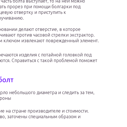
 часть болта выступает, то на ней можно
ать прорез при помощи болгарки под
евую отвертку и приступить к
ручиванию.
новании делают отверстие, в которое
чивают против часовой стрелки экстрактор.
м ключом извлекают поврежденный элемент.
речаются изделия с потайной головкой под
ются. Справиться с такой проблемой поможет
болт
рло небольшого диаметра и следить за тем,
ороны
е на стране производителе и стоимости.
ево, заточены специальным образом и