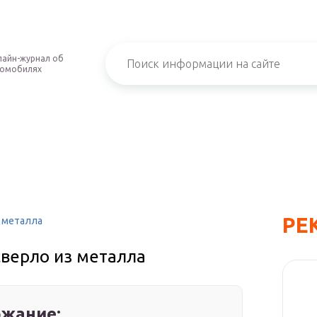
айн-журнал об
томобилях
РЕ
з металла
сверло из металла
жание: