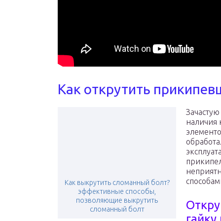
Как открутить прикипев
Зачастую
наличия 
элементо
обработа
эксплуата
прикипел
неприятн
способам
Как выкрутить сломанный болт?
эффективные способы,
позволяющие выкрутить
Откру
сломанный болт
гайку