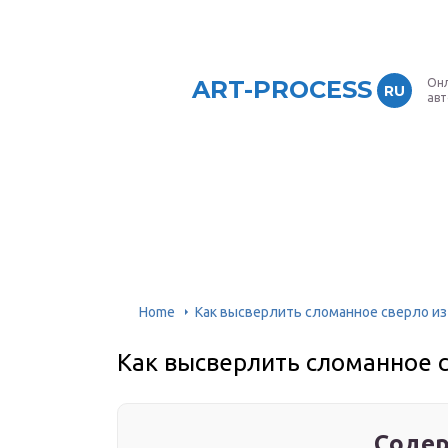
ART-PROCESS
Онл
RU
ав
Home
Как высверлить сломанное сверло и
Как высверлить сломанное 
Содер