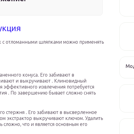
укция
к с отломанными шляпками можно применять
Мод
ненного конуса. Его забивают в
инивают и выкручивают . Клиновидный
для эффективного извлечения потребуется
тия . По завершению бывает сложно снять
го стержня . Его забивают в высверленное
жом экстрактор выкручивают ключом. Удалить
ь сложно, что и является основным его