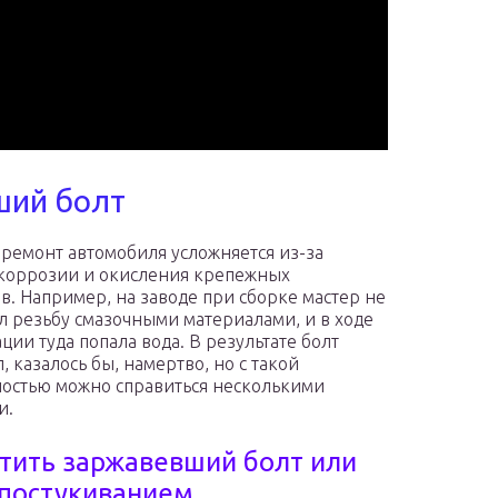
ший болт
 ремонт автомобиля усложняется из-за
коррозии и окисления крепежных
в. Например, на заводе при сборке мастер не
л резьбу смазочными материалами, и в ходе
ции туда попала вода. В результате болт
, казалось бы, намертво, но с такой
остью можно справиться несколькими
и.
тить заржавевший болт или
 постукиванием