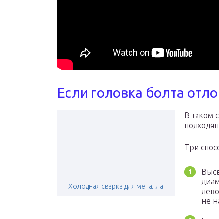
Если головка болта отл
В таком 
подходящ
Три спос
Высв
диам
Холодная сварка для металла
лево
не н