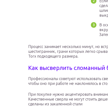
Если
сдел
шлиц
вык
В ос
вкру
Зате
Процесс занимает несколько минут, но вст
шестигранник, грани которых легко срыва
Torx подходящего размера.
Как высверлить сломанный 
Профессионалы советуют использовать све
чтобы оно при работе не наклонялось в ст
При покупке нужно акцентировать внимани
Качественные сверла не могут стоить деш
сделаны из закаленной стали