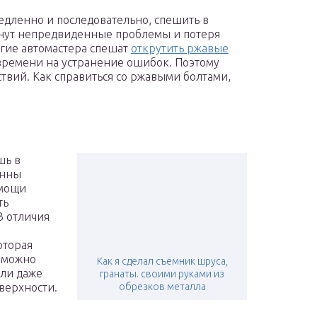
едленно и последовательно, спешить в
кнут непредвиденные проблемы и потеря
огие автомастера спешат
открутить ржавые
 времени на устранение ошибок. Поэтому
твий. Как справиться со ржавыми болтами,
шь в
енны
омощи
ть
В отличия
е
оторая
х можно
Как я сделал съёмник шруса,
или даже
гранаты. своими руками из
верхности.
обрезков металла