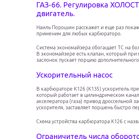
ГАЗ-66. Регулировка ХОЛОС
двигатель.
Наиль Порошин расскажет и еще раз покаже
применим для любых карбюраторо.
Система экономайзера обогащает ТС на бо
В экономайзере есть клапан, который при
заслонок пускает порцию дополнительного 
Ускорительный насос
В карбюраторе К126 (К135) ускоритель пр
который работает в цилиндрическом канал
акселератора (газа) привод дроссельной з
ускорителя, заставляет поршень быстро пе
Схема устройства карбюратора К126 с наз
Ограничитель числа оборот