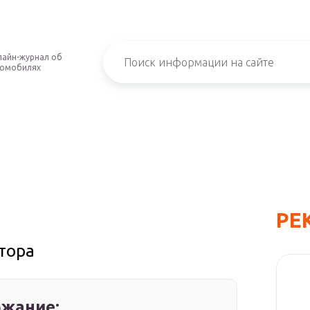
айн-журнал об
томобилях
РЕ
тора
жание: