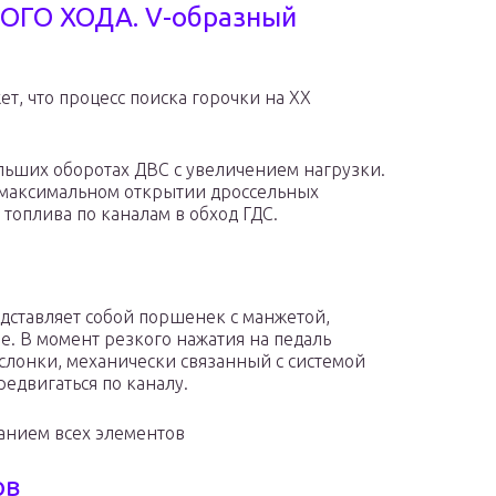
ТОГО ХОДА. V-образный
т, что процесс поиска горочки на ХХ
льших оборотах ДВС с увеличением нагрузки.
 максимальном открытии дроссельных
топлива по каналам в обход ГДС.
едставляет собой поршенек с манжетой,
е. В момент резкого нажатия на педаль
аслонки, механически связанный с системой
редвигаться по каналу.
ванием всех элементов
ов