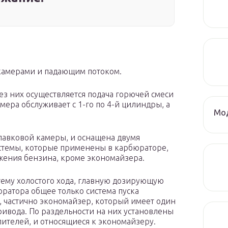
 камерами и падающим потоком.
ез них осуществляется подача горючей смеси
мера обслуживает с 1-го по 4-й цилиндры, а
Мод
лавковой камеры, и оснащена двумя
стемы, которые применены в карбюраторе,
жения бензина, кроме экономайзера.
тему холостого хода, главную дозирующую
юратора общее только система пуска
, частично экономайзер, который имеет один
ривода. По раздельности на них установлены
ителей, и относящиеся к экономайзеру.