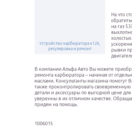
На что с
обратить
на газ 5
выхлопно
холостых
Устройство карбюратора к126,
ускорени
регулировка и ремонт
рывки пр
двигател
В компании Альфа Авто Вы можете приобре
ремонта карбюратора – начиная от отдель
маслами. Консультанты магазина помогут Ва
также проконтролировать своевременную д
детали и аксессуары по выгодной цене для
уверенны в их отличном качестве. Обращай
придем на помощь.
1006015