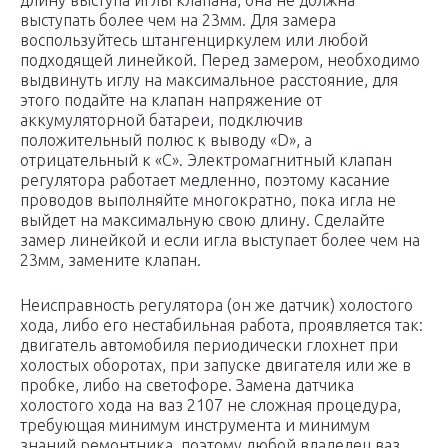
длину выступа иглы клапана, она не должна
выступать более чем на 23мм. Для замера
воспользуйтесь штангенциркулем или любой
подходящей линейкой. Перед замером, необходимо
выдвинуть иглу на максимальное расстояние, для
этого подайте на клапан напряжение от
аккумуляторной батареи, подключив
положительный полюс к выводу «D», а
отрицательный к «С». Электромагнитный клапан
регулятора работает медленно, поэтому касание
проводов выполняйте многократно, пока игла не
выйдет на максимальную свою длину. Сделайте
замер линейкой и если игла выступает более чем на
23мм, замените клапан.
Неисправность регулятора (он же датчик) холостого
хода, либо его нестабильная работа, проявляется так:
двигатель автомобиля периодически глохнет при
холостых оборотах, при запуске двигателя или же в
пробке, либо на светофоре. Замена датчика
холостого хода на ваз 2107 не сложная процедура,
требующая минимум инструмента и минимум
знаний ремонтника, поэтому любой владелец ваз