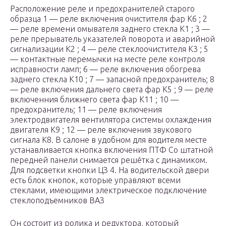
Расположение реле и предохранителей старого
образца 1 — реле включения очистителя фар К6 ; 2
— реле времени омывателя заднего стекла К1 ; 3 —
реле прерыватель указателей поворота и аварийной
сигнализации К2 ; 4 — реле стеклоочистителя К3 ; 5
— контактные перемычки на месте реле контроля
исправности ламп; 6 — реле включения обогрева
заднего стекла К10 ; 7 — запасной предохранитель; 8
— реле включения дальнего света фар К5 ; 9 — реле
включенния ближнего света фар К11 ; 10 —
предохранитель; 11 — реле включения
электродвигателя вентилятора системы охлаждения
двигателя К9 ; 12 — реле включения звукового
сигнала К8. В салоне в удобном для водителя месте
устанавливается кнопка включения ПТФ Со штатной
передней панели снимается решётка с динамиком.
Для подсветки кнопки ЦЗ 4. На водительской двери
есть блок кнопок, которые управляют всеми
стеклами, имеющими электрическое подключение
стеклоподъемников ВАЗ
Он состоит из ролика и редуктора, который