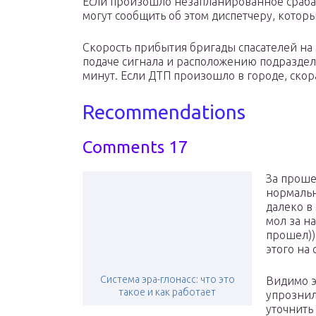
Если произошло незапланированное сраба
могут сообщить об этом диспетчеру, котор
Скорость прибытия бригады спасателей на
подаче сигнала и расположению подраздел
минут. Если ДТП произошло в городе, скор
Recommendations
Comments 17
За проше
нормальн
далеко в
мол за на
прошел))
этого на 
Система эра-глонасс: что это
Видимо э
такое и как работает
упрознил
уточнить