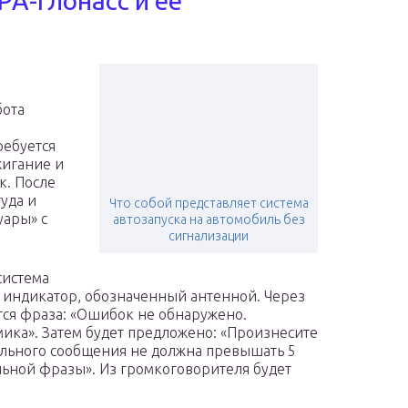
РА-Глонасс и ее
бота
ребуется
жигание и
к. После
уда и
Что собой представляет система
уары» с
автозапуска на автомобиль без
сигнализации
система
м индикатор, обозначенный антенной. Через
ся фраза: «Ошибок не обнаружено.
ика». Затем будет предложено: «Произнесите
ольного сообщения не должна превышать 5
льной фразы». Из громкоговорителя будет