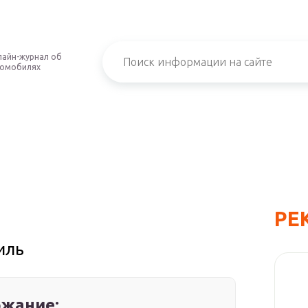
айн-журнал об
томобилях
РЕ
иль
жание: