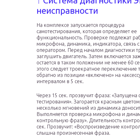
↑ Система диагностики Э
неисправности
На комплексе запускается процедура
самотестирования, которая определяет ее
функциональность. Проверке подлежат ра
микрофона, динамика, индикатора, связь с
оператором. Перед началом диагностики т
заглушить двигатель. Затем включается за
остается в таком положении не менее 60 се
этого следует троекратное переключение т
обратно из позиции «включено» на «аксесс
интервалом в 5 сек.
Через 15 сек. прозвучит фраза: «Запущена 
тестирования». Загорается красным цвето
несколько мгновений из динамика доносит
Выполняется проверка микрофона и динам
контрольную фразу». Длительность контр
сек. Прозвучит: «Воспроизведение контро
слышна произнесенная фраза.