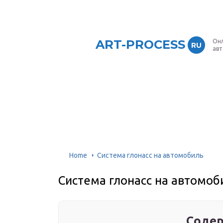
ART-PROCESS
Онл
RU
ав
Home
Система глонасс на автомобиль
Система глонасс на автомоб
Содер