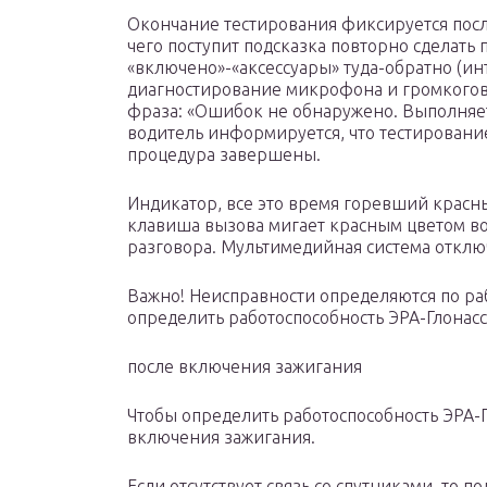
Окончание тестирования фиксируется после
чего поступит подсказка повторно сделать
«включено»-«аксессуары» туда-обратно (инт
диагностирование микрофона и громкогово
фраза: «Ошибок не обнаружено. Выполняетс
водитель информируется, что тестировани
процедура завершены.
Индикатор, все это время горевший красны
клавиша вызова мигает красным цветом во
разговора. Мультимедийная система отключ
Важно! Неисправности определяются по ра
определить работоспособность ЭРА-Глонасс
после включения зажигания
Чтобы определить работоспособность ЭРА-Г
включения зажигания.
Если отсутствует связь со спутниками, то п