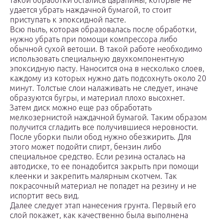
такой обработки остались царапины, которые не
удается убрать наждачной бумагой, то стоит
приступать к эпоксидной пасте.
Всю пыль, которая образовалась после обработки,
нужно убрать при помощи компрессора либо
обычной сухой ветоши. В такой работе необходимо
использовать специальную двухкомпонентную
эпоксидную пасту. Наносится она в несколько слоев,
каждому из которых нужно дать подсохнуть около 20
минут. Толстые слои налаживать не следует, иначе
образуются бугры, и материал плохо высохнет.
Затем диск можно еще раз обработать
мелкозернистой наждачной бумагой. Таким образом
получится сгладить все получившиеся неровности.
После уборки пыли обод нужно обезжирить. Для
этого может подойти спирт, бензин либо
специальное средство. Если резина осталась на
автодиске, то ее понадобится закрыть при помощи
клеенки и закрепить малярным скотчем. Так
покрасочный материал не попадет на резину и не
испортит весь вид.
Далее следует этап нанесения грунта. Первый его
слой покажет, как качественно была выполнена