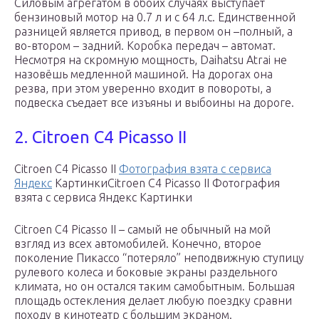
Силовым агрегатом в обоих случаях выступает
бензиновый мотор на 0.7 л и с 64 л.с. Единственной
разницей является привод, в первом он –полный, а
во-втором – задний. Коробка передач – автомат.
Несмотря на скромную мощность, Daihatsu Atrai не
назовёшь медленной машиной. На дорогах она
резва, при этом уверенно входит в повороты, а
подвеска съедает все изъяны и выбоины на дороге.
2. Citroen C4 Picasso II
Citroen C4 Picasso II
Фотография взята с сервиса
Яндекс
КартинкиCitroen C4 Picasso II Фотография
взята с сервиса Яндекс Картинки
Citroen C4 Picasso II – самый не обычный на мой
взгляд из всех автомобилей. Конечно, второе
поколение Пикассо “потеряло” неподвижную ступицу
рулевого колеса и боковые экраны раздельного
климата, но он остался таким самобытным. Большая
площадь остекления делает любую поездку сравни
походу в кинотеатр с большим экраном.