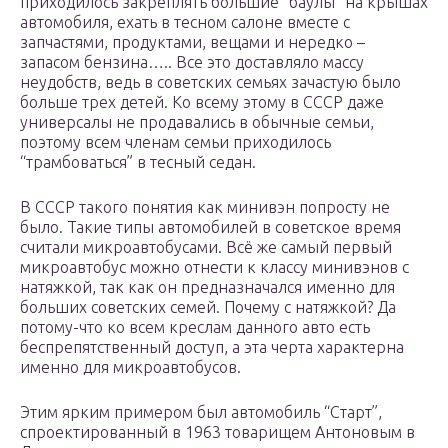
приходилось закреплять большие “баулы” на крышах
автомобиля, ехать в тесном салоне вместе с
запчастями, продуктами, вещами и нередко –
запасом бензина….. Все это доставляло массу
неудобств, ведь в советских семьях зачастую было
больше трех детей. Ко всему этому в СССР даже
универсалы не продавались в обычные семьи,
поэтому всем членам семьи приходилось
“трамбоваться” в тесный седан.
В СССР такого понятия как минивэн попросту не
было. Такие типы автомобилей в советское время
считали микроавтобусами. Всё же самый первый
микроавтобус можно отнести к классу минивэнов с
натяжкой, так как он предназначался именно для
больших советских семей. Почему с натяжкой? Да
потому-что ко всем креслам данного авто есть
беспрепятственный доступ, а эта черта характерна
именно для микроавтобусов.
Этим ярким примером был автомобиль “Старт”,
спроектированный в 1963 товарищем Антоновым в