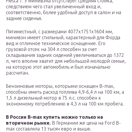
Fiesta 7. У минивэна отсутствует средняя стойка,
следствием чего стал увеличенный вход и,
соответственно, более удобный доступ в салон и на
задние сиденья.
Пятиместный, с размерами 4077х1751х1604 мм,
минивэн имеет стильный, характерный для Форда
вид и отличное техническое оснащение. Его
грузовой отсек на 304 л способен за счет
складывания задних сидений увеличиваться до 1372
л, чего вполне хватит для небольшой молодой семьи,
на которую этот автомобиль и был изначально
рассчитан.
Бензиновые моторы, которыми оснащен B-max,
способны иметь расход топлива 4,9-6,4 л на 100 км, а
1,5 л дизельный мотор в 75 л.с. способен к
экономному потреблению в 4,3 л на 100 км пробега.
В России B-max купить можно только на
вторичном рынке.
В Германии же цена на Ford B-
max составляла 13 тысяч евро и выше.