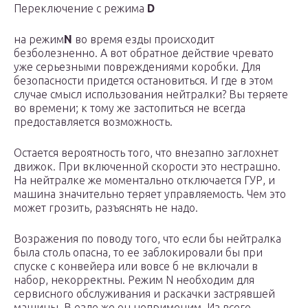
Переключение с режима
D
на режим
N
во время езды происходит
безболезненно. А вот обратное действие чревато
уже серьезными повреждениями коробки. Для
безопасности придется остановиться. И где в этом
случае смысл использования нейтралки? Вы теряете
во времени; к тому же застопиться не всегда
предоставляется возможность.
Остается вероятность того, что внезапно заглохнет
движок. При включенной скорости это нестрашно.
На нейтралке же моментально отключается ГУР, и
машина значительно теряет управляемость. Чем это
может грозить, разъяснять не надо.
Возражения по поводу того, что если бы нейтралка
была столь опасна, то ее заблокировали бы при
спуске с конвейера или вовсе б не включали в
набор, некорректны. Режим N необходим для
сервисного обслуживания и раскачки застрявшей
машины. В езде же он неприменим. Из всего