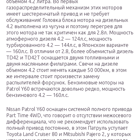
объемом 4.2 литра. Во первых
газораспределительный механизм этих моторов
имеет шестеренчатый привод и не требует
обслуживания! Головка блока мотора на дизельных
4.2 выполнена из чугуна и поэтому перегрев для
этого мотора не так критичен как для 2.8л. Мощность
атмоферного дизеля 4.2 — 124л.с, мощность
турбированного 4.2 — 144л.с, в Японском варианте
— 160л.с. В отличии от 2.8, более объемистый дизель
TD42 и TD42T оснащается двумя топливными и
двумя масляными фильтрами. Свечи на дизеле
объемом 4.2 стоит менять каждые 50 000км, в этом
же интервале стоит произвести замену
распылителей форсунок. Бензиновые моторы на
Patrol Y60 встречаются довольно редко, мощность
бензинового 4.2 — 160л.с.
Nissan Patrol Y60 оснащен системой полного привода
Part Time 4WD, что говорит о отсутствии межосевого
дифференциала, что не рекомендует использовать
полный привод постоянно, в этом Патруль уступает
Toyota Land Cruiser 80 и Mitsubishi Pajero 2, у которых