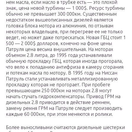
нем масла, если масло в трубке есть — это плохой
знак, цена новой турбины — 1 000$. Ресурс турбины
обычно не превышает 300 000км. Существенным
недостатком вышеописанных дизелей является
головка блока мотора из алюминия, по отзывам
некоторых владельцев, при перегреве ее не только
ведет, но может даже потрескаться. Новая ГБЦ стоит 1
500 — 2 000$ долларов, конечно на фоне цены
Патруля цена весьма внушительная. На моторах
объемом 2.8 литра, до 1995 года устанавливали
обычную прокладку ГБЦ, которая иногда прогорала,
что вело к попаданию антифриза в камеру сгорания
и потекам масла по мотору. В 1995 году на Ниссан
Патруль стали устанавливать металлизированную
прокладку которая не прогорает. При пробеге
превышающем 250 000км на моторах 2.8 могут
начать стучать гидрокомпенсаторы. Привод ГРМ на
дизельных 2.8 приводится в действие ремнем,
замену ремня ГРМ на Патруле следует производить
каждые 60 000км, при этом меняются и ролики.
Более выносливыми считаются дизельные шестерки