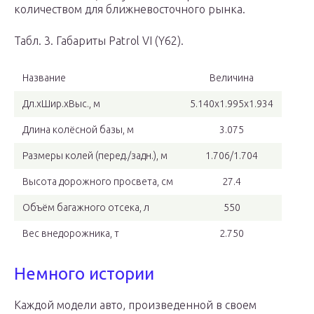
количеством для ближневосточного рынка.
Табл. 3. Габариты Patrol VI (Y62).
Название
Величина
Дл.хШир.хВыс., м
5.140х1.995х1.934
Длина колёсной базы, м
3.075
Размеры колей (перед./задн.), м
1.706/1.704
Высота дорожного просвета, см
27.4
Объём багажного отсека, л
550
Вес внедорожника, т
2.750
Немного истории
Каждой модели авто, произведенной в своем