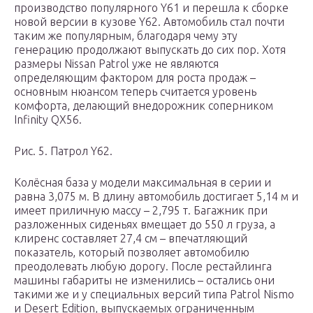
производство популярного Y61 и перешла к сборке
новой версии в кузове Y62. Автомобиль стал почти
таким же популярным, благодаря чему эту
генерацию продолжают выпускать до сих пор. Хотя
размеры Nissan Patrol уже не являются
определяющим фактором для роста продаж –
основным нюансом теперь считается уровень
комфорта, делающий внедорожник соперником
Infinity QX56.
Рис. 5. Патрол Y62.
Колёсная база у модели максимальная в серии и
равна 3,075 м. В длину автомобиль достигает 5,14 м и
имеет приличную массу – 2,795 т. Багажник при
разложенных сиденьях вмещает до 550 л груза, а
клиренс составляет 27,4 см – впечатляющий
показатель, который позволяет автомобилю
преодолевать любую дорогу. После рестайлинга
машины габариты не изменились – остались они
такими же и у специальных версий типа Patrol Nismo
и Desert Edition, выпускаемых ограниченным