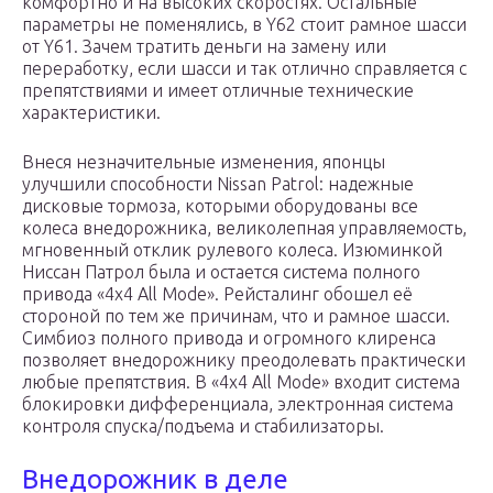
комфортно и на высоких скоростях. Остальные
параметры не поменялись, в Y62 стоит рамное шасси
от Y61. Зачем тратить деньги на замену или
переработку, если шасси и так отлично справляется с
препятствиями и имеет отличные технические
характеристики.
Внеся незначительные изменения, японцы
улучшили способности Nissan Patrol: надежные
дисковые тормоза, которыми оборудованы все
колеса внедорожника, великолепная управляемость,
мгновенный отклик рулевого колеса. Изюминкой
Ниссан Патрол была и остается система полного
привода «4х4 All Mode». Рейсталинг обошел её
стороной по тем же причинам, что и рамное шасси.
Симбиоз полного привода и огромного клиренса
позволяет внедорожнику преодолевать практически
любые препятствия. В «4х4 All Mode» входит система
блокировки дифференциала, электронная система
контроля спуска/подъема и стабилизаторы.
Внедорожник в деле