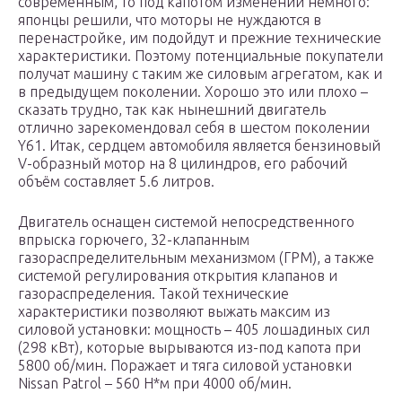
современным, то под капотом изменений немного:
японцы решили, что моторы не нуждаются в
перенастройке, им подойдут и прежние технические
характеристики. Поэтому потенциальные покупатели
получат машину с таким же силовым агрегатом, как и
в предыдущем поколении. Хорошо это или плохо –
сказать трудно, так как нынешний двигатель
отлично зарекомендовал себя в шестом поколении
Y61. Итак, сердцем автомобиля является бензиновый
V-образный мотор на 8 цилиндров, его рабочий
объём составляет 5.6 литров.
Двигатель оснащен системой непосредственного
впрыска горючего, 32-клапанным
газораспределительным механизмом (ГРМ), а также
системой регулирования открытия клапанов и
газораспределения. Такой технические
характеристики позволяют выжать максим из
силовой установки: мощность – 405 лошадиных сил
(298 кВт), которые вырываются из-под капота при
5800 об/мин. Поражает и тяга силовой установки
Nissan Patrol – 560 Н*м при 4000 об/мин.