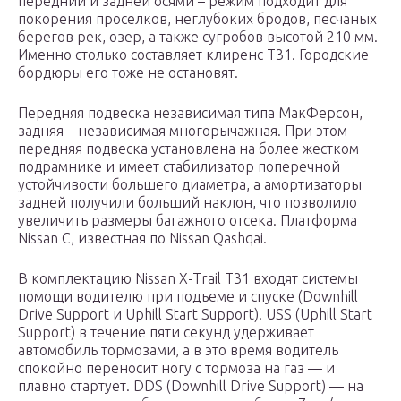
передний и задней осями – режим подходит для
покорения проселков, неглубоких бродов, песчаных
берегов рек, озер, а также сугробов высотой 210 мм.
Именно столько составляет клиренс Т31. Городские
бордюры его тоже не остановят.
Передняя подвеска независимая типа МакФерсон,
задняя – независимая многорычажная. При этом
передняя подвеска установлена на более жестком
подрамнике и имеет стабилизатор поперечной
устойчивости большего диаметра, а амортизаторы
задней получили больший наклон, что позволило
увеличить размеры багажного отсека. Платформа
Nissan C, известная по Nissan Qashqai.
В комплектацию Nissan X-Trail T31 входят системы
помощи водителю при подъеме и спуске (Downhill
Drive Support и Uphill Start Support). USS (Uphill Start
Support) в течение пяти секунд удерживает
автомобиль тормозами, а в это время водитель
спокойно переносит ногу с тормоза на газ — и
плавно стартует. DDS (Downhill Drive Support) — на