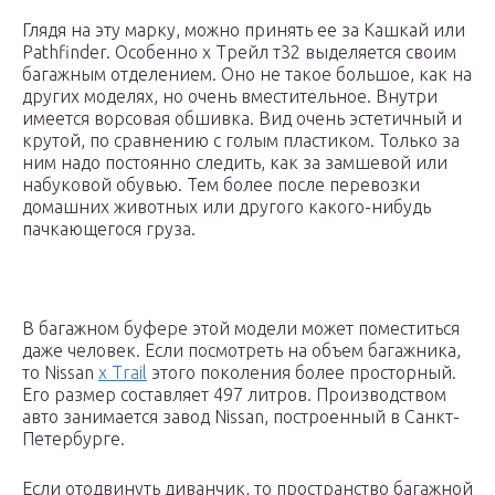
Глядя на эту марку, можно принять ее за Кашкай или
Pathfinder. Особенно х Трейл т32 выделяется своим
багажным отделением. Оно не такое большое, как на
других моделях, но очень вместительное. Внутри
имеется ворсовая обшивка. Вид очень эстетичный и
крутой, по сравнению с голым пластиком. Только за
ним надо постоянно следить, как за замшевой или
набуковой обувью. Тем более после перевозки
домашних животных или другого какого-нибудь
пачкающегося груза.
В багажном буфере этой модели может поместиться
даже человек. Если посмотреть на объем багажника,
то Nissan
x Trail
этого поколения более просторный.
Его размер составляет 497 литров. Производством
авто занимается завод Nissan, построенный в Санкт-
Петербурге.
Если отодвинуть диванчик, то пространство багажной