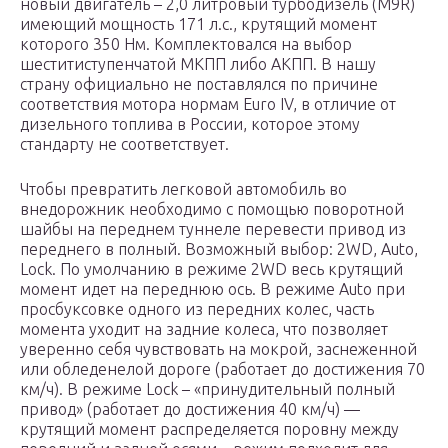
новый двигатель – 2,0 литровый турбодизель (M9R)
имеющий мощность 171 л.с., крутящий момент
которого 350 Нм. Комплектовался на выбор
шеститиступенчатой МКПП либо АКПП. В нашу
страну официально не поставлялся по причине
соответствия мотора нормам Euro IV, в отличие от
дизельного топлива в России, которое этому
стандарту не соответствует.
Чтобы превратить легковой автомобиль во
внедорожник необходимо с помощью поворотной
шайбы на переднем туннеле перевести привод из
переднего в полный. Возможный выбор: 2WD, Auto,
Lock. По умолчанию в режиме 2WD весь крутящий
момент идет на переднюю ось. В режиме Auto при
просбуксовке одного из передних колес, часть
момента уходит на задние колеса, что позволяет
уверенно себя чувствовать на мокрой, заснеженной
или обледенелой дороге (работает до достижения 70
км/ч). В режиме Lock – «принудительный полный
привод» (работает до достижения 40 км/ч) —
крутящий момент распределяется поровну между