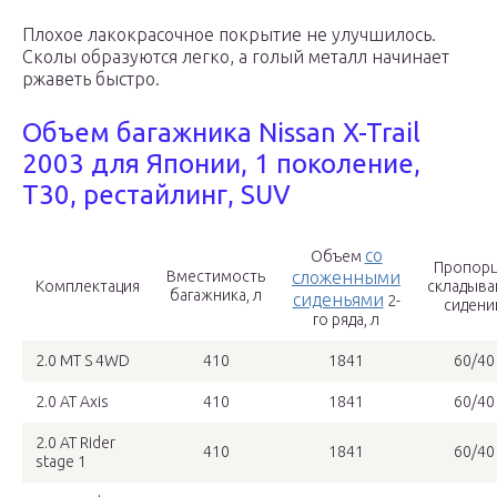
Плохое лакокрасочное покрытие не улучшилось.
Сколы образуются легко, а голый металл начинает
ржаветь быстро.
Объем багажника Nissan X-Trail
2003 для Японии, 1 поколение,
T30, рестайлинг, SUV
со
Объем
Пропорц
Вместимость
сложенными
Комплектация
складыва
багажника, л
сиденьями
2-
сидени
го ряда, л
2.0 MT S 4WD
410
1841
60/40
2.0 AT Axis
410
1841
60/40
2.0 AT Rider
410
1841
60/40
stage 1