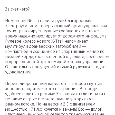
За счет чего?
Инженеры Nissan налили руль благородным
электроусилием: теперь главный орган управления
точно транслирует нужные сообщения и в то же
время надежно изолирует от дорожного инфошума.
Рулевое колесо нового X-Trail напоминает
мультирули драйверских автомобилей —
компактное и скошенное на спортивный манер по
нижней хорде, с качественной отделкой, подогревом
и проработанной эргономикой кнопок управления.
От тактильных ощущений и самой рулежки — одно
удовольствие!
Перекалиброванный вариатор — второй спутник
хорошего водительского настроения. В городе
удобнее ездить в режиме Eco, когда отклики на газ
не такие острые и можно плавно ускоряться в
рваном потоке. Но на версии 2.5 с двигателем
мощностью 171 л.с. хочется и зажечь! Eco — долой,
классический мужской селектор трансмиссии (а не