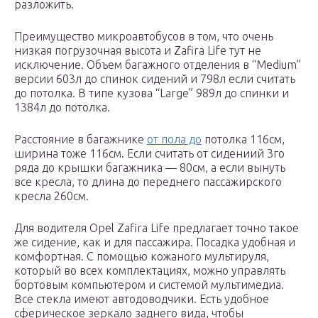
разложить.
Преимущество микроавтобусов в том, что очень
низкая погрузочная высота и Zafira Life тут не
исключение. Объем багажного отделения в “Medium”
версии 603л до спинок сидений и 798л если считать
до потолка. В типе кузова “Large” 989л до спинки и
1384л до потолка.
Расстояние в багажнике
от пола до
потолка 116см,
ширина тоже 116см. Если считать от сидениий 3го
ряда до крышки багажника — 80см, а если вынуть
все кресла, то длина до переднего пассажирского
кресла 260см.
Для водителя Opel Zafira Life предлагает точно такое
же сидение, как и для пассажира. Посадка удобная и
комфортная. С помощью кожаного мультируля,
который во всех комплектациях, можно управлять
бортовым компьютером и системой мультимедиа.
Все стекла имеют автодоводчики. Есть удобное
сферическое зеркало заднего вида, чтобы