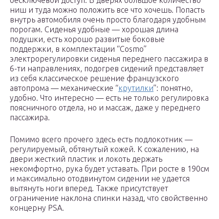
бесключевой доступ. В дверях большое количество
ниш и туда можно положить все что хочешь. Попасть
внутрь автомобиля очень просто благодаря удобным
порогам. Сиденья удобные — хорошая длина
подушки, есть хорошо развитые боковые
поддержки, в комплектации “Cosmo”
электрорегулировки сиденья переднего пассажира в
6-ти направлениях, подогрев сидений представляет
из себя классическое решение французского
автопрома — механические “
крутилки
”: понятно,
удобно. Что интересно — есть не только регулировка
поясничного отдела, но и массаж, даже у переднего
пассажира.
Помимо всего прочего здесь есть подлокотник —
регулируемый, обтянутый кожей. К сожалению, на
двери жесткий пластик и локоть держать
некомфортно, рука будет уставать. При росте в 190см
и максимально отодвинутом сидении не удается
вытянуть ноги вперед. Также присутствует
ограничение наклона спинки назад, что свойственно
концерну PSA.