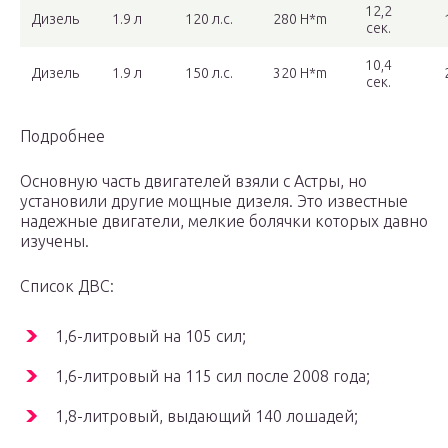
12,2
Дизель
1.9 л
120 л.с.
280 H*m
сек.
10,4
Дизель
1.9 л
150 л.с.
320 H*m
сек.
Подробнее
Основную часть двигателей взяли с Астры, но
установили другие мощные дизеля. Это известные
надежные двигатели, мелкие болячки которых давно
изучены.
Список ДВС:
1,6-литровый на 105 сил;
1,6-литровый на 115 сил после 2008 года;
1,8-литровый, выдающий 140 лошадей;