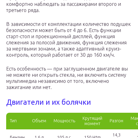
комфортно наблюдать за пассажирами второго и
третьего ряда.
В зависимости от комплектации количество подушек
безопасности может быть от 4 до 6. Есть функции
старт-стоп и проекционный дисплей, функция
слежения за полосой движения, функция слежения
за мертвыми зонами, а также адаптивный круиз-
контроль, который работает от 30 до 160 км/ч.
Есть особенность — при заглушенном двигателе вы
не можете ни открыть стекла, ни включить систему
мультимедиа независимо от того, включено
зажигание или нет.
Двигатели и их болячки
Крутящий
Мак
Тип
Объем
Мощность
Разгон
момент
14,3
Бензин
1.6 л
105 л.с.
150 H*m