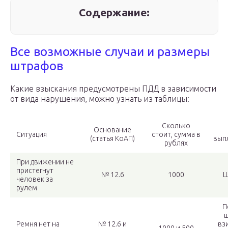
Содержание:
Все возможные случаи и размеры
штрафов
Какие взыскания предусмотрены ПДД в зависимости
от вида нарушения, можно узнать из таблицы:
Сколько
Основание
Ситуация
стоит, сумма в
(статья КоАП)
вып
рублях
При движении не
пристегнут
№ 12.6
1000
Ш
человек за
рулем
П
Ремня нет на
№ 12.6 и
вз