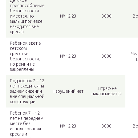
Детское
приспособление
безопасности
имеется, но
№ 12.23
3000
Во
малыш при езде
находится вне
кресла
Ребенок едет в
детском
средстве
Чел
№ 12.23
3000
безопасности,
но ремни не
закреплены
Подросток 7 – 12
лет находится на
Штраф не
заднем сидении
Нарушений нет
накладывается
вне специальной
конструкции
Ребенок 7 – 12
лет на переднем
месте без
№ 12.23
3000
Во
использования
кресла и