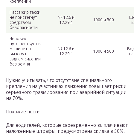
креплений
Пассажир такси
не пристегнут
№ 12.6 и
Ш
1000 и 500
средством
12.29.1
к
безопасности
Человек
путешествует в
машине по
№ 12.6 и
Вод
1000 и 500
вызову на
12.29.1
па
заднем сидении
без ремня
Нужно учитывать, что отсутствие специального
крепления на участниках движения повышает риски
серьезного травмирования при аварийной ситуации
на 70%.
Похожие посты
Для водителей, которые своевременно выплачивают
наложенные штрафы, предусмотрена скидка в 50%.