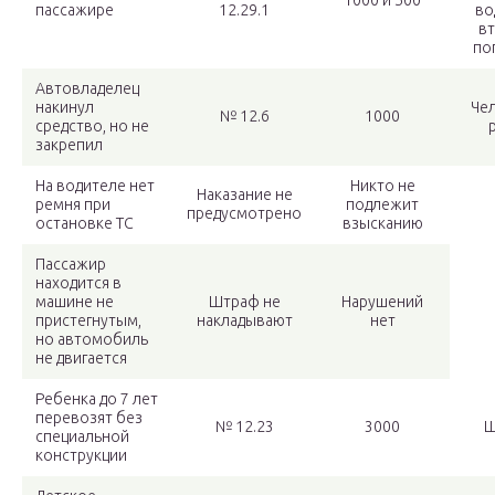
1000 и 500
пассажире
12.29.1
во
вт
по
Автовладелец
накинул
Чел
№ 12.6
1000
средство, но не
закрепил
На водителе нет
Никто не
Наказание не
ремня при
подлежит
предусмотрено
остановке ТС
взысканию
Пассажир
находится в
машине не
Штраф не
Нарушений
пристегнутым,
накладывают
нет
но автомобиль
не двигается
Ребенка до 7 лет
перевозят без
№ 12.23
3000
Ш
специальной
конструкции