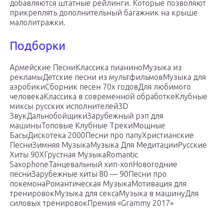
добавляются штатные рейлинги. Которые позволяют
прикреплять дополнительный багажник на крыше
малолитражки.
Подборки
Армейские ПесниКлассика пианиноМузыка из
рекламыДетские песни из мультфильмовМузыка для
аэробикиСборник песен 70х годовДля любимого
человекаКлассика в современной обработкеКлубные
миксы русских исполнителей3D
ЗвукДальнобойщикиЗарубежный рэп для
машиныТоповые Клубные ТрекиМощные
БасыДискотека 2000Песни про папуХристианские
ПесниЗимняя МузыкаМузыка Для МедитацииРусские
Хиты 90ХГрустная МузыкаRomantic
SaxophoneТанцевальный хип-хопНовогодние
песниЗарубежные хиты 80 — 90Песни про
покемонаРомантическая МузыкаМотивация для
тренировокМузыка для сексаМузыка в машинуДля
силовых тренировокПремия «Grammy 2017»