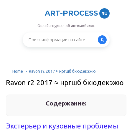
ART-PROCESS
RU
Онлайн-журнал об автомобилях
Home
Ravon r2 2017 ≈ нргшб бкюдекэжю
Ravon r2 2017 ≈ нргшб бкюдекэжю
Содержание:
Экстерьер и кузовные проблемы