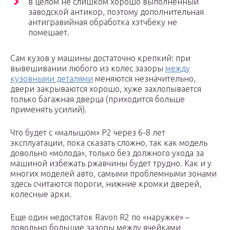
в целом не слишком хорошо выполненный
заводской антикор, поэтому дополнительная
антигравийная обработка хэтчбеку не
помешает.
Сам кузов у машины достаточно крепкий: при
вывешивании любого из колес зазоры
между
кузовными деталями
меняются незначительно,
двери закрываются хорошо, хуже захлопывается
только багажная дверца (приходится больше
применять усилий).
Что будет с «малышом» Р2 через 6-8 лет
эксплуатации, пока сказать сложно, так как модель
довольно «молода», только без должного ухода за
машиной избежать ржавчины будет трудно. Как и у
многих моделей авто, самыми проблемными зонами
здесь считаются пороги, нижние кромки дверей,
колесные арки.
Еще один недостаток Ravon R2 по «наружке» –
довольно большие зазоры между ячейками