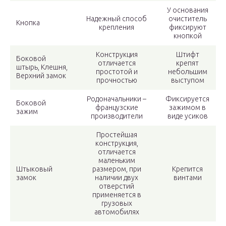
У основания
Надежный способ
очиститель
Кнопка
крепления
фиксируют
кнопкой
Конструкция
Штифт
Боковой
отличается
крепят
штырь, Клешня,
простотой и
небольшим
Верхний замок
прочностью
выступом
Родоначальники –
Фиксируется
Боковой
французские
зажимом в
зажим
производители
виде усиков
Простейшая
конструкция,
отличается
маленьким
Штыковый
размером, при
Крепится
замок
наличии двух
винтами
отверстий
применяется в
грузовых
автомобилях