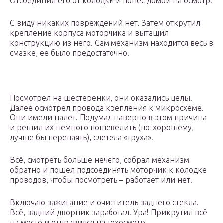
Отсоединил его от колодки и понес домой на осмотр.
С виду никаких повреждений нет. Затем открутил
крепление корпуса моторчика и вытащил
конструкцию из него. Сам механизм находится весь в
смазке, её было предостаточно.
Посмотрел на шестеренки, они оказались целы.
Далее осмотрел провода крепления к микросхеме.
Они имели налет. Подумал наверно в этом причина
и решил их немного пошевелить (по-хорошему,
лучше бы перепаять), слетела «труха».
Всё, смотреть больше нечего, собрал механизм
обратно и пошел подсоединять моторчик к колодке
проводов, чтобы посмотреть – работает или нет.
Включаю зажигание и очиститель заднего стекла.
Всё, задний дворник заработал. Ура! Прикрутил всё
на место и отправился на техосмотр.