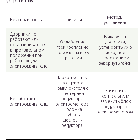
устранения
Методы
Неисправность
Причины
устранения
Дворники не
Выключить
работают или
Ослабление
дворники,
останавливаются
гаек крепление
установить их в
в произвольном
поводка на валу
исходное
положении при
трапеции.
положение и
работающем
завернуть гайки.
электродвигателе.
Плохой контакт
концевого
выключателя с
Зачистить
шестерней
контакты или
Не работает
редуктора-
заменить блок
электродвигатель.
электромотора.
редуктора с
Поломка
электромотором.
зубьев
шестерни
редуктора.