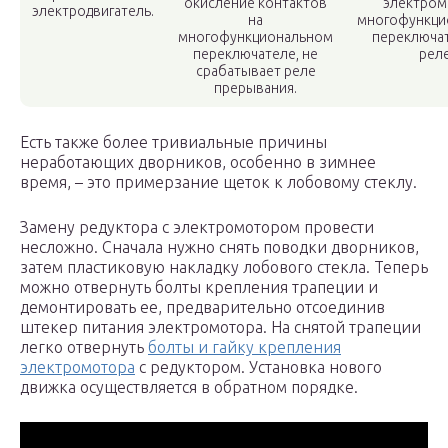
окисление контактов
электром
электродвигатель.
на
многофункци
многофункциональном
переключат
переключателе, не
реле
срабатывает реле
прерывания.
Есть также более тривиальные причины
неработающих дворников, особенно в зимнее
время, – это примерзание щеток к лобовому стеклу.
Замену редуктора с электромотором провести
несложно. Сначала нужно снять поводки дворников,
затем пластиковую накладку лобового стекла. Теперь
можно отвернуть болты крепления трапеции и
демонтировать ее, предварительно отсоединив
штекер питания электромотора. На снятой трапеции
легко отвернуть
болты и гайку крепления
электромотора
с редуктором. Установка нового
движка осуществляется в обратном порядке.