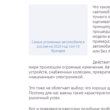
Что тако
«автомоб
точного 
оцениват
принципу
прошедши
модели в
примера:
Самые угоняемые автомобили в
автомоби
россии на 2020 год: топ-10
брендов
или без 
Действит
мире произошли огромные изменения. Авт
устройств, снабженных колесами, преврат
«накачанные» электроникой.
Это тоже не облегчает выбор: что хорошо д
Поэтому для нас важны такие характеристи
рыночный успех.
Вот и появляются ежегодно подобные подбо