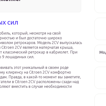
ых сил
биль, который, несмотря на свой
рностью и был достаточно широко
символом ретрокаров. Модель 2CV выпускалась
 Citroen 2CV является матерчатая крыша,
Мод
т классический ретрокар в кабриолет. При
го 9 лошадиных сил.
звивать этот уникальный в своем роде
ому клиренсу на Citroen 2CV комфортно
ам. Правда, в какой-то момент вы заметите,
гатели в Citroen 2CV расположены сзади над
ляют вместить в случае необходимости