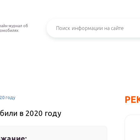
айн-журнал об
томобилях
РЕ
20 году
или в 2020 году
жание: