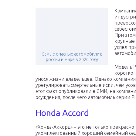
Компания
индустри
превосхо
себестои
При этом
крупные 
успел пр
автомоби
Самые опасные автомобили в
россии и мире в 2020 году
Модель Pi
коротког
унося жизни владельцев. Однако компания 
урегулировать смертельные иски, чем усов
этот факт опубликовали в СМИ, на компан
осуждения, после чего автомобиль серии Pi
Honda Accord
«Хонда-Аккорд» – это не только прекрасно
укомплектованный хороший семейный сед