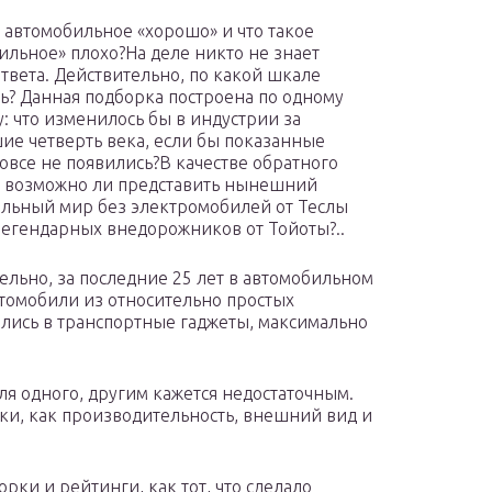
е автомобильное «хорошо» и что такое
ильное» плохо?На деле никто не знает
ответа. Действительно, по какой шкале
ь? Данная подборка построена по одному
: что изменилось бы в индустрии за
е четверть века, если бы показанные
овсе не появились?В качестве обратного
 возможно ли представить нынешний
льный мир без электромобилей от Теслы
легендарных внедорожников от Тойоты?..
ельно, за последние 25 лет в автомобильном
омобили из относительно простых
ились в транспортные гаджеты, максимально
ля одного, другим кажется недостаточным.
ки, как производительность, внешний вид и
рки и рейтинги, как тот, что сделало