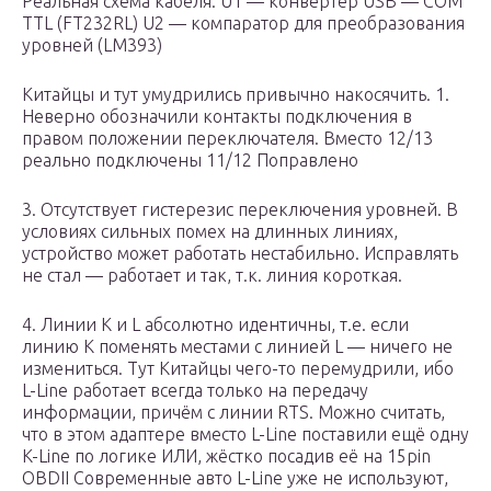
Реальная схема кабеля. U1 — конвертер USB — COM
TTL (FT232RL) U2 — компаратор для преобразования
уровней (LM393)
Китайцы и тут умудрились привычно накосячить. 1.
Неверно обозначили контакты подключения в
правом положении переключателя. Вместо 12/13
реально подключены 11/12 Поправлено
3. Отсутствует гистерезис переключения уровней. В
условиях сильных помех на длинных линиях,
устройство может работать нестабильно. Исправлять
не стал — работает и так, т.к. линия короткая.
4. Линии K и L абсолютно идентичны, т.е. если
линию K поменять местами с линией L — ничего не
измениться. Тут Китайцы чего-то перемудрили, ибо
L-Line работает всегда только на передачу
информации, причём с линии RTS. Можно считать,
что в этом адаптере вместо L-Line поставили ещё одну
K-Line по логике ИЛИ, жёстко посадив её на 15pin
OBDII Современные авто L-Line уже не используют,