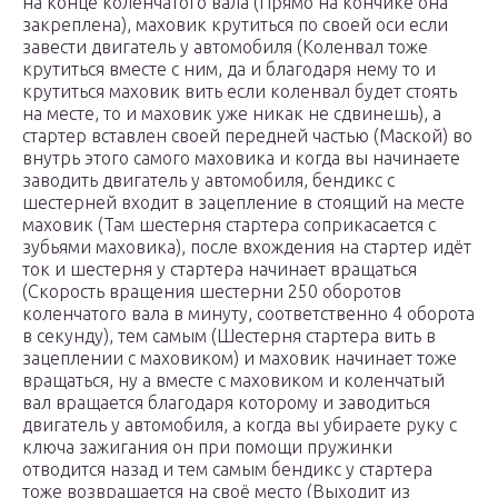
на конце коленчатого вала (Прямо на кончике она
закреплена), маховик крутиться по своей оси если
завести двигатель у автомобиля (Коленвал тоже
крутиться вместе с ним, да и благодаря нему то и
крутиться маховик вить если коленвал будет стоять
на месте, то и маховик уже никак не сдвинешь), а
стартер вставлен своей передней частью (Маской) во
внутрь этого самого маховика и когда вы начинаете
заводить двигатель у автомобиля, бендикс с
шестерней входит в зацепление в стоящий на месте
маховик (Там шестерня стартера соприкасается с
зубьями маховика), после вхождения на стартер идёт
ток и шестерня у стартера начинает вращаться
(Скорость вращения шестерни 250 оборотов
коленчатого вала в минуту, соответственно 4 оборота
в секунду), тем самым (Шестерня стартера вить в
зацеплении с маховиком) и маховик начинает тоже
вращаться, ну а вместе с маховиком и коленчатый
вал вращается благодаря которому и заводиться
двигатель у автомобиля, а когда вы убираете руку с
ключа зажигания он при помощи пружинки
отводится назад и тем самым бендикс у стартера
тоже возвращается на своё место (Выходит из