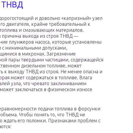
и ТНВД
орогостоящий и довольно «капризный» узел
го двигателя, крайне требовательный к
 топлива и смазывающих материалов.
 причина выхода из строя ТНВД —
ние плунжеров насоса, которые установлены
и с минимальными допусками,
имися в микронах. Загрязнение
ой пары твердыми частицами, содержащейся
ственном дизельном топливе, может
ь к выходу ТНВД из строя. Не менее опасна и
торая может содержаться в топливе. Влага
лей узла, что чревато заклиниванием
может заключаться в физическом износе
еравномерности подачи топлива в форсунки
объема. Чтобы понять то, что ТНВД не
но ждать его поломки. Признаками проблем с
ются: