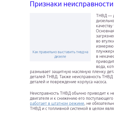
Признаки неисправност
ТНВД — д
дизельно
качеству
Основная
загрязне
во втулк
измеряющ
плунжерн
Как правильно выставить тнвд на
в некаче
дизеле
приводит
вода, ко
размывает защитную масляную пленку дета
деталей ТНВД. Также неисправность ТНВД 
деталей и повреждение корпуса насоса.
Неисправность ТНВД обычно приводит к н
двигателя и к снижению его поступающего 
работает в штатном режиме
, не обязатель
ТНВД и с топливной системой в целом явля