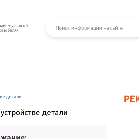
айн-журнал об
томобилях
РЕ
тве детали
 устройстве детали
жание: