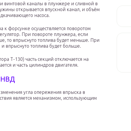
 и винтовой каналы в плунжере и сливной в
ружины открывается впускной канал, и объём
одкачивающего насоса.
а к форсунке осуществляется поворотом
гулятор. При повороте плунжера, если
ше, то впрыснуто топлива будет меньше. При
 и впрыснуто топлива будет больше.
ра Т-130) часть секций отключается на
ается и часть цилиндров двигателя.
ТНВД
изменения угла опережения впрыска в
йствия является механизмом, использующим