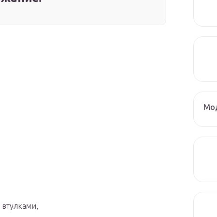
Мод
 втулками,