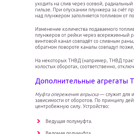
уходить на слив через осевой, радиальный
гильзе. При опускании плунжера за счёт п
над плунжером заполняется топливом от п
Изменение количества подаваемого топлив
плунжеров от рейки через всережимный ре
винтовой канал совпадёт со сливным рань
обратном повороте каналы совпадут позже,
На некоторых ТНВД (например, ТНВД тракто
холостых оборотах, соответственно, отключ
Дополнительные агрегаты 
Муфта опережения впрыска
— служит для 
зависимости от оборотов. По принципу де
центробежную силу. Устройство:
Ведущая полумуфта.
Ведомая полумуфта.