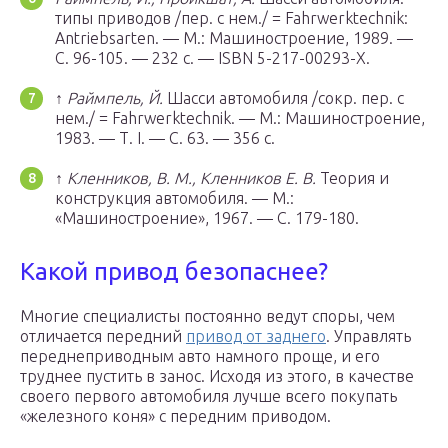
типы приводов /пер. с нем./ = Fahrwerktechnik:
Antriebsarten. —
М.
: Машиностроение, 1989. —
С. 96-105. — 232 с. — ISBN 5-217-00293-X.
↑
Раймпель, Й.
Шасси автомобиля /сокр. пер. с
нем./ = Fahrwerktechnik. —
М.
: Машиностроение,
1983. — Т. I. — С. 63. — 356 с.
↑
Кленников, В. М., Кленников Е. В.
Теория и
конструкция автомобиля. —
М.
:
«Машиностроение», 1967. — С. 179-180.
Какой привод безопаснее?
Многие специалисты постоянно ведут споры, чем
отличается передний
привод от заднего
. Управлять
переднеприводным авто намного проще, и его
труднее пустить в занос. Исходя из этого, в качестве
своего первого автомобиля лучше всего покупать
«железного коня» с передним приводом.