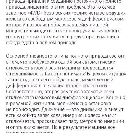
привода привели к созданию постоянного полного
привода, лишенного этих проблем. Это то самое
заветное «4WD» безо всяких «если»: четыре ведущих
колеса со свободным межосевым дифференциалом,
который позволяет образовавшейся лишней
мощности выходить за счет прокручивания одного
из внутренних сателлитов в редукторе, и машина
всегда едет на полном приводе.
Основной нюанс этого типа полного привода состоит
в том, что пробуксовка одной оси автоматически
отключает вторую ось, и машина превращается
в недвижимость. Как это понимать? В целом ситуация
такова: одно колесо забуксовало, межколесный
дифференциал отключил второе колесо оси.
Соответственно, вторая ось тоже автоматически
отключается межосевым дифференциалом. Конечно,
в реальной жизни так молниеносно остановка
не происходит. Движение — это динамика, а значит
есть какой-то запас хода, инерция, колесо на миг
отключается, проскакивает пару метров по инерции
и опять включается. Но в результате машина все