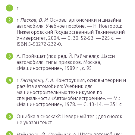
↑
↑
Песков, В. И.
Основы эргономики и дизайна
автомобиля. Учебное пособие. —
Н. Новгород
:
Нижегородский Государственный Технический
Университет, 2004. — С. 30, 52-53. — 225 с. —
ISBN 5-93272-232-0.
А. Пройкшат (под ред. Й. Раймпеля): Шасси
автомобиля: типы приводов. Москва,
«Машиностроение», 1989 г., с. 95
↑
Гаспарянц, Г. А.
Конструкция, основы теории и
расчёта автомобиля: Учебник для
машиностроительных техникумов по
специальности «Автомобилестроение». —
М.
:
«Машиностроение», 1978. — С. 13-14. — 351 с.
Ошибка в сносках?: Неверный тег ; для сносок
не указан текст
Раймпель, Й., Пройкшат, А.
Шасси автомобиля: