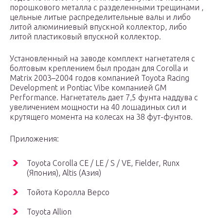
порошкового металла с разделенными трещинами ,
цельные литые
распределительные валы
и либо
литой алюминиевый
впускной коллектор,
либо
литой пластиковый впускной коллектор.
Установленный на заводе комплект нагнетателя с
болтовым креплением был продан для Corolla и
Matrix 2003–2004 годов компанией Toyota Racing
Development и Pontiac Vibe компанией GM
Performance. Нагнетатель дает 7,5 фунта наддува с
увеличением мощности на 40 лошадиных сил и
крутящего момента на колесах на 38 фут-фунтов.
Приложения:
Toyota Corolla CE / LE / S / VE, Fielder, Runx
(Япония), Altis (Азия)
Тойота Королла Версо
Toyota Allion