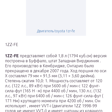
Двигатель toyota 1zr-fe
1ZZ-FE
1ZZ-FE
представляет собой 1,8 л (1794 куб.см) версия
построена в Буффало, штат Западная Вирджиния .
Его производство в Кембридже, Онтарио было
прекращено в декабре 2007 года.
Ход
поршня по оси
X составлял 79 мм × 91,5 мм (3,11 × 3,60 дюйма).
Степень сжатия
10,0: 1. Мощность составляет от 120
л.с. (122 л.с., 89 кВт) при 5600 об / мин с 122 фунт-
сила-фут (165 Н · м)
при 4400 об / мин, 130 л.с. (132
л.с., 97 кВт) при 6400 об / мин с 126 фунт-сила-фут (
171 Нм) крутящего момента при 4200 об / мин. Он
использует
, имеет
VVT-i
(двигатели 1ZZ 1998-99
годов не имеют VVT-i) и имеет
шатуны из
кованого