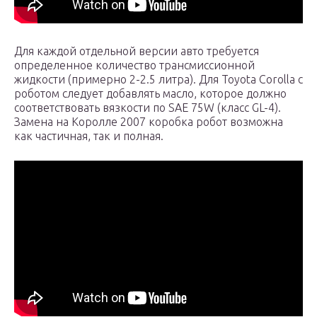
Для каждой отдельной версии авто требуется
определенное количество трансмиссионной
жидкости (примерно 2-2.5 литра). Для Toyota Corolla с
роботом следует добавлять масло, которое должно
соответствовать вязкости по SAE 75W (класс GL-4).
Замена на Королле 2007 коробка робот возможна
как частичная, так и полная.