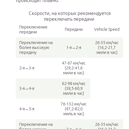
происходит плавно.
Скорости, на которых рекомендуется
переключать передачи
Переключение
Передачи
Vehicle Speed
передачи
Переключение на
26-35 км/час
более высокую
1-я→2-я
(16,2-21,7
передачу
мили в час)
47-67 км/час
2-я→3-я
(29,2-41,6
мили в час)
62-98 км/час
3-я→4-я
(38,5-60,9
мили в час)
76-132 км/час
4-я→5-я
(47,2-82,0
миль в час)
Переключение на
26-35 км/час