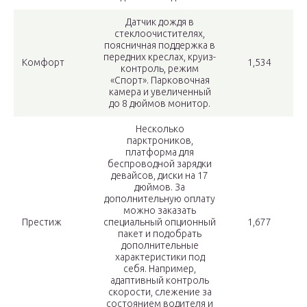
Датчик дождя в
стеклоочистителях,
поясничная поддержка в
передних креслах, круиз-
Комфорт
1,534
контроль, режим
«Спорт». Парковочная
камера и увеличенный
до 8 дюймов монитор.
Несколько
парктроников,
платформа для
беспроводной зарядки
девайсов, диски на 17
дюймов. За
дополнительную оплату
можно заказать
Престиж
специальный опционный
1,677
пакет и подобрать
дополнительные
характеристики под
себя. Например,
адаптивный контроль
скорости, слежение за
состоянием водителя и