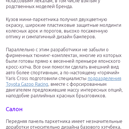
«классовым» лекалам, в том числе взятым у
родственных моделей бренда.
Кузов мини-паркетника получил двухцветную
окраску, широкие пластиковые защитные молдинги
колесных арок и порогов, высоко посаженную
оптику и симпатичный дизайн бамперов.
Параллельно с этим разработчики не забыли о
фирменных тюнинг-комплектах, многие из которых
были готовы прямо к весенней премьере японского
кросс-хэтча. Все они помогли сделать внешний вид
авто более спортивным, а по-настоящему «горячий»
Yaris Cross подготовили специалисты
подразделения
Toyota Gazoo Racing
, вместе с форсированным
двигателем предложившие массу интересных опций,
наподобие раллийных красных брызговиков.
Салон
Передняя панель паркетника имеет незначительные
доработки относительно дизайна базового хэтчбека,