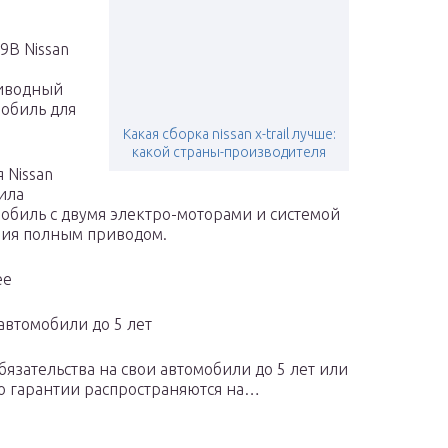
9В Nissan
иводный
обиль для
Какая сборка nissan x-trail лучше:
какой страны-производителя
 Nissan
ила
обиль с двумя электро-моторами и системой
ия полным приводом.
ее
автомобили до 5 лет
язательства на свои автомобили до 5 лет или
по гарантии распространяются на…