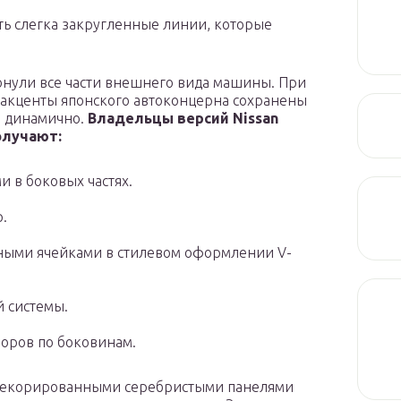
ть слегка закругленные линии, которые
онули все части внешнего вида машины. При
акценты японского автоконцерна сохранены
о динамично.
Владельцы версий Nissan
олучают:
 в боковых частях.
.
ными ячейками в стилевом оформлении V-
й системы.
ров по боковинам.
 декорированными серебристыми панелями