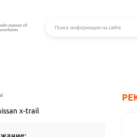
айн-журнал об
томобилях
РЕ
il
ssan x-trail
жание: