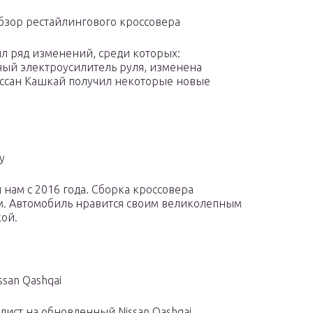
обзор рестайлингового кроссовера
ил ряд изменений, среди которых:
ый электроусилитель руля, изменена
Ниссан Кашкай получил некоторые новые
у
 нам с 2016 года. Сборка кроссовера
м. Автомобиль нравится своим великолепным
ой.
san Qashqai
лист на обновленный Nissan Qashqai.