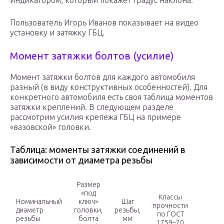
индикатором, который покажет градус наклона.
Пользователь Игорь Иванов показывает на видео
установку и затяжку ГБЦ.
Момент затяжки болтов (усилие)
Момент затяжки болтов для каждого автомобиля
разный (в виду конструктивных особенностей). Для
конкретного автомобиля есть своя таблица моментов
затяжки креплений. В следующем разделе
рассмотрим усилия крепежа ГБЦ на примере
«вазовской» головки.
Таблица: моменты затяжки соединений в
зависимости от диаметра резьбы
Размер
«под
Классы
Номинальный
ключ»
Шаг
прочности
диаметр
головки,
резьбы,
по ГОСТ
резьбы
болта
мм
1759–70