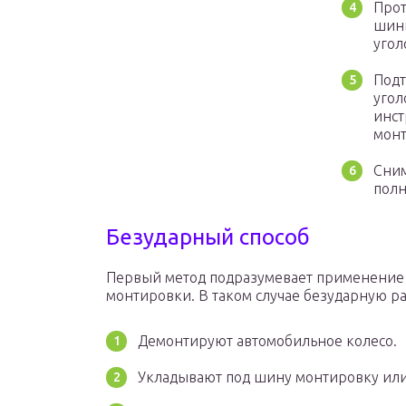
Прот
шины
угол
Подт
угол
инст
монт
Сним
полн
Безударный способ
Первый метод подразумевает применение 
монтировки. В таком случае безударную р
Демонтируют автомобильное колесо.
Укладывают под шину монтировку или