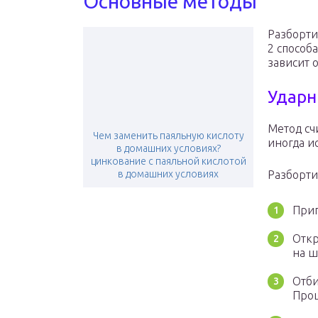
Основные методы
Разборти
2 способ
зависит 
Удар
Метод сч
Чем заменить паяльную кислоту
иногда и
в домашних условиях?
цинкование с паяльной кислотой
в домашних условиях
Разборти
Прип
Откр
на ш
Отби
Проц