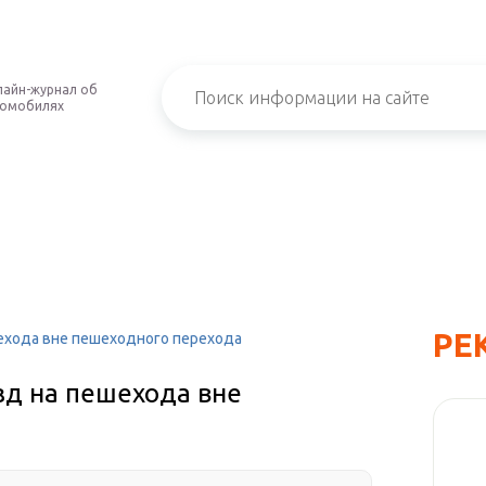
айн-журнал об
томобилях
РЕ
ехода вне пешеходного перехода
зд на пешехода вне