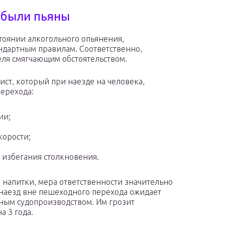
 были пьяны
тоянии алкогольного опьянения,
андартным правилам. Соответственно,
еля смягчающим обстоятельством.
ист, который при наезде на человека,
ерехода:
ии;
корости;
 избегания столкновения.
 напитки, мера ответственности значительно
 наезд вне пешеходного перехода ожидает
вным судопроизводством. Им грозит
а 3 года.