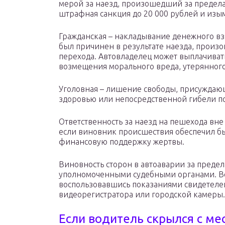
мерой за наезд, произошедший за предела
штрафная санкция до 20 000 рублей и изыма
Гражданская – накладывание денежного в
был причинен в результате наезда, прои
перехода. Автовладелец может выплачиват
возмещения морального вреда, утерянного 
Уголовная – лишение свободы, присуждающ
здоровью или непосредственной гибели п
Ответственность за наезд на пешехода вне
если виновник происшествия обеспечил б
финансовую поддержку жертвы.
Виновность сторон в автоаварии за преде
уполномоченными судебными органами. Во
воспользовавшись показаниями свидетелей
видеорегистратора или городской камеры.
Если водитель скрылся с ме